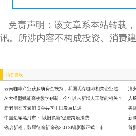
免责声明：该文章系本站转载，
讯。所涉内容不构成投资、消费
猜你喜欢
云南咖啡产业获多项资金扶持，我国现存咖啡相关企业超
淮
23.5万家
AI大模型赋能高校教学创新，今年以来新增人工智能相关企
质
人
业达28.6万家
新老朋友齐聚消博会共享中国发展机遇
49
美
中国边城黑河市：“以旧换新”促进跨境消费
新
锐启新程，影耀征途新途锐2.0TSI锐影版正式上市
首